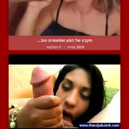
מקבץ של המון שפשופים טוב...
3805 צפיות
|
0 המלצות