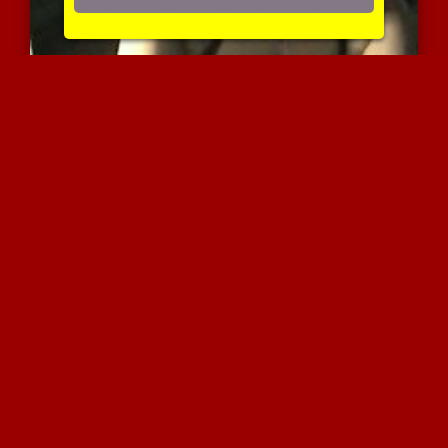
שפשוף,מציצה וגמירה בפה
4270 צפיות
|
1 המלצות