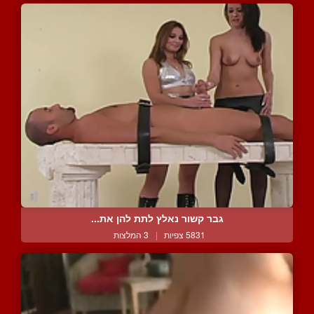
גבר קשור נאלץ לתת להן את...
5831 צפיות
|
3 המלצות