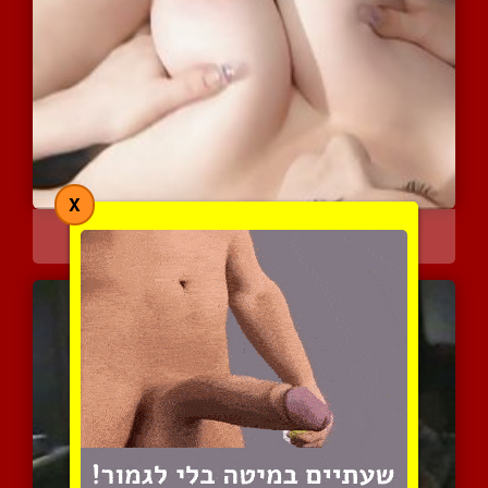
X
ציצים רכים ובולבול קשיח
5233 צפיות
|
3 המלצות